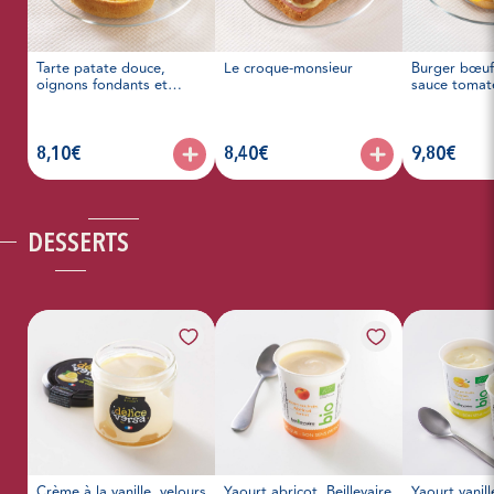
Tarte patate douce,
Le croque-monsieur
Burger bœuf
oignons fondants et
sauce tomat
fromage frais. La recette
de Mickaël, barista
articles, prix :
articles, prix :
articles, prix 
8,10€
8,40€
9,80€
DESSERTS
Crème à la vanille, velours
Yaourt abricot, Beillevaire
Yaourt vanill