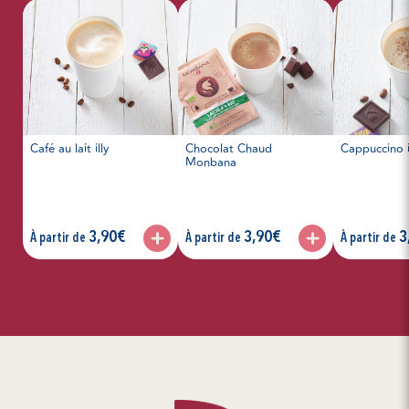
Café au lait illy
Chocolat Chaud
Cappuccino i
Monbana
articles, prix :
articles, prix :
articles, prix 
3,90€
3,90€
3
À partir de
À partir de
À partir de