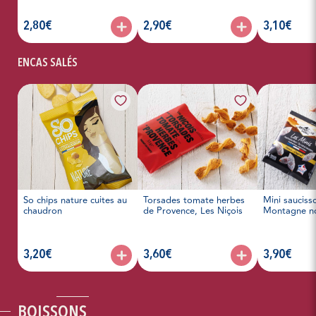
articles, prix :
articles, prix :
articles, prix 
2,80€
2,90€
3,10€
ENCAS SALÉS
So chips nature cuites au
Torsades tomate herbes
Mini sauciss
chaudron
de Provence, Les Niçois
Montagne no
articles, prix :
articles, prix :
articles, prix 
3,20€
3,60€
3,90€
BOISSONS