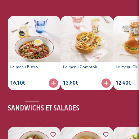
Le menu Bistro
Le menu Comptoir
Le menu Clu
articles, prix :
articles, prix :
articles, prix 
16,10€
13,80€
12,40€
SANDWICHS ET SALADES