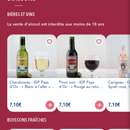
BIÈRES ET VINS
La vente d'alcool est interdite aux moins de 18 ans
Chardonnay - IGP Pays
Pinot noir - IGP Pays
Carignan - G
d'Oc - « Blanc à l'aller »
d'Oc - « Rouge au retour
Syrah rosé, 
une sélection de la
» une selection de la
Rosé Garcia 
Fédération Française de
Fédération Française de
l'Apéritif (25cl)
l'Apéritif (25cl)
articles, prix :
articles, prix :
articles, prix 
7,10€
7,10€
7,10€
BOISSONS FRAÎCHES