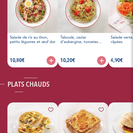
Salade de riz au thon,
Taboulé, caviar
Salade verte
petits légumes et œuf dur
d’aubergine, tomates
râpées
cerises rôties
articles, prix :
articles, prix :
articles, prix 
10,80€
10,20€
4,90€
PLATS CHAUDS