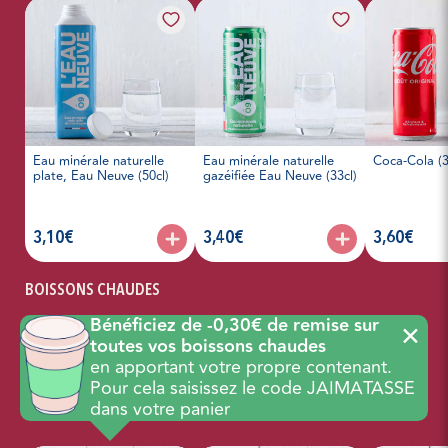
Eau minérale naturelle
Eau minérale naturelle
Coca-Cola (3
plate, Eau Neuve (50cl)
gazéifiée Eau Neuve (33cl)
articles, prix :
articles, prix :
articles, prix 
3,10€
3,40€
3,60€
BOISSONS CHAUDES
Bénéficiez de -0,30€ de remise sur
✕
toutes vos boissons chaudes
en apportant votre propre contenant.
Pour cela saisissez le code JAIMATASSE
dans votre panier